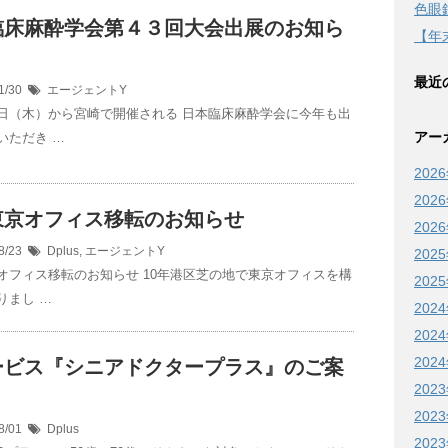
色眼
臨床麻酔学会第４３回大会出展のお知ら
【年
最近
1/30
エージェントY
日（木）から宮崎で開催される 日本臨床麻酔学会に今年も出
アー
いただき …
202
202
東京オフィス移転のお知らせ
202
8/23
Dplus
,
エージェントY
202
オフィス移転のお知らせ 10年港区芝の地で東京オフィスを構
202
りまし …
202
202
202
ービス『シニアドクタープラス』のご案
202
202
8/01
Dplus
202