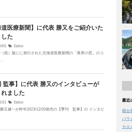
海道医療新聞】に代表 勝又をご紹介いた
ました
5/02
Dplus
/4/29（祝）版にに発行された北海道医療新聞の「業界の窓」のコ
 …
 監事】に代表 勝又のインタビューが
されました
最近
2/21
Dplus
勝又健一が昨年2023/12/20発売の【季刊 監事】の インタビ
寝台
バラ
カエ