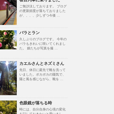
ご無沙汰しております。 ブログ
の更新頻度が落ちておりました
が、、、、少しずつ今後 …
バラとラン
久しぶりのブログです。 今年の
バラもきれいに咲いてくれまし
た。 娘たちが写真を撮 …
カエルさんとネズミさん
先日、休日に庭先で靴を洗って
いました。ポカポカの陽気で、
陽と風を感じながら、靴を …
色眼鏡が落ちる時
時には、自分自身の心境の変化
を記しておきたいと思いまし