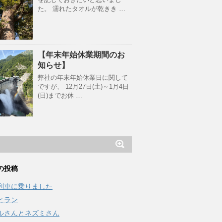
た。 濡れたタオルが乾きき …
【年末年始休業期間のお
知らせ】
弊社の年末年始休業日に関して
ですが、 12月27日(土)～1月4日
(日)までお休 …
の投稿
列車に乗りました
とラン
ルさんとネズミさん