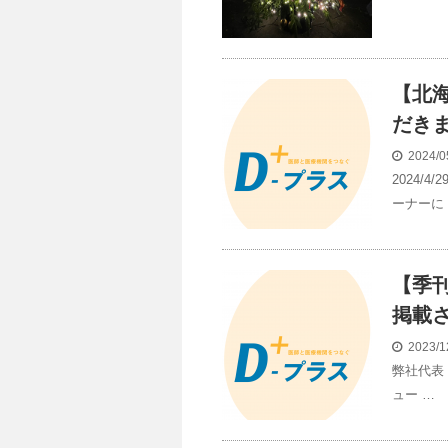
【北
だき
2024/0
2024
ーナーに
【季刊
掲載
2023/1
弊社代表 
ュー …