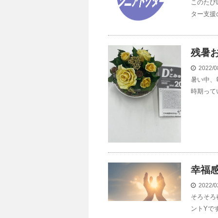
このたび
ター支援
残暑
2022/0
暑い中、
時期って
幸福
2022/0
そろそろ
ントYです