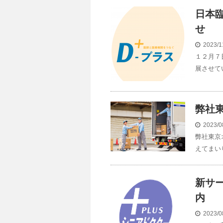
日本
せ
2023/1
１２月７
展させて
弊社
2023/0
弊社東京
えてまい
新サ
内
2023/0