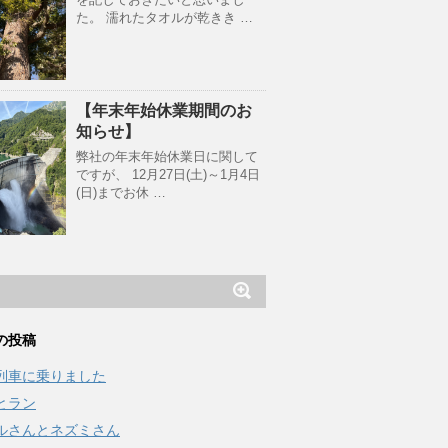
た。 濡れたタオルが乾きき …
【年末年始休業期間のお
知らせ】
弊社の年末年始休業日に関して
ですが、 12月27日(土)～1月4日
(日)までお休 …
の投稿
列車に乗りました
とラン
ルさんとネズミさん