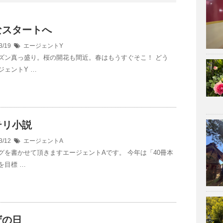
なスタートへ
3/19
エージェントY
ズン真っ盛り。桜の開花も間近。春はもうすぐそこ！ どう
ジェントY …
テリ小説
3/12
エージェントA
グを書かせて頂きますエージェントAです。 今年は「40冊本
を目標 …
ザの日