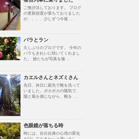
ご無沙汰しております。 ブログ
の更新頻度が落ちておりました
が、、、、少しずつ今後 …
バラとラン
久しぶりのブログです。 今年の
バラもきれいに咲いてくれまし
た。 娘たちが写真を撮 …
カエルさんとネズミさん
先日、休日に庭先で靴を洗って
いました。ポカポカの陽気で、
陽と風を感じながら、靴を …
色眼鏡が落ちる時
時には、自分自身の心境の変化
を記しておきたいと思いまし