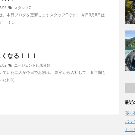
3/08
スタッフC
は、本日ブログを更新しますスタッフCです！ 今日3月8日は
デー（ …
しくなる！！！
3/02
エージェントs
,
未分類
いていた二人が今日でお別れ。 新卒から入社して、５年間も
いた仲間 …
最近
寝台
バラ
カエ