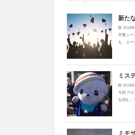
新た
2019/0
卒業シー
も、エー
ミス
2019/0
今回ブロ
を読む」
ミモ