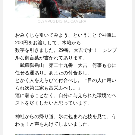
OLYMPUS DIGITAL CAMERA
おみくじを引いてみよう、ということで神職に
200円をお渡しして、木箱から
数字を引きました。29番。大吉です！！シンプ
ルな御言葉が書かれてあります。
「武蔵御岳山 第二十九番 大吉 何事も心に
任せる運あり。あまたの付合多し。
とかく人をえらびて付合べし。上目の人に用い
られ次第に家も富栄ふべし。」
運に奢ることなく、自分に与えられた環境でベ
ストを尽くしたいと思っています。
神社からの帰り道、氷に包まれた枝を見て、う
わぁ！と声をあげてしまいました。