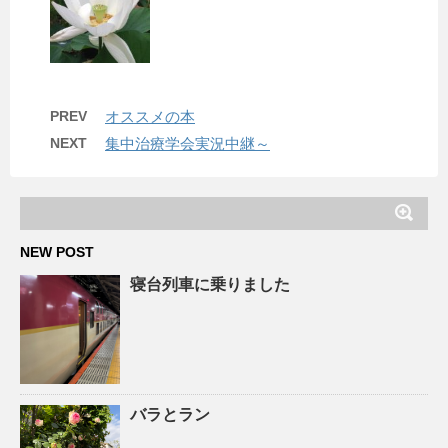
PREV
オススメの本
NEXT
集中治療学会実況中継～
NEW POST
寝台列車に乗りました
バラとラン