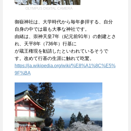
OLYMPUS DIGITAL CAMERA
御嶽神社は、大学時代から毎年参拝する、自分
自身の中では最も大事な神社です。
由緒は、崇神天皇7年（紀元前91年）の創建とさ
れ、天平8年（736年）行基に
が蔵王権現を勧請したといわれているそうで
す。改めて行基の生涯に触れて吃驚。
https://ja.wikipedia.org/wiki/%E8%A1%8C%E5%
9F%BA