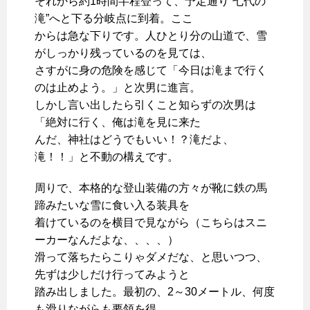
それから約1時間半程登って、予定通り“七代の
滝”へと下る分岐点に到着。ここ
からは急な下りです。人ひとり分の山道で、雪
がしっかり残っているのを見ては、
さすがに身の危険を感じて「今日は滝まで行く
のは止めよう。」と次男に進言。
しかし言い出したら引くこと知らずの次男は
「絶対に行く、俺は滝を見に来た
んだ、神社はどうでもいい！？滝だよ、
滝！！」と不動の構えです。
周りで、本格的な登山装備の方々が靴に鉄の馬
蹄みたいな雪に食い入る装具を
着けているのを横目で見ながら（こちらはスニ
ーカーなんだよな、、、、）
滑って落ちたらこりゃダメだな、と思いつつ、
先ずは少しだけ行ってみようと
踏み出しました。最初の、2～30メートル、何度
も滑りながらも要領を得、