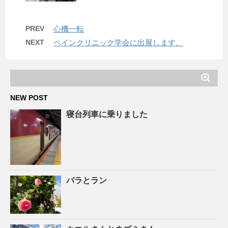
PREV
心機一転
NEXT
ペインクリニック学会に出展します。
NEW POST
寝台列車に乗りました
バラとラン