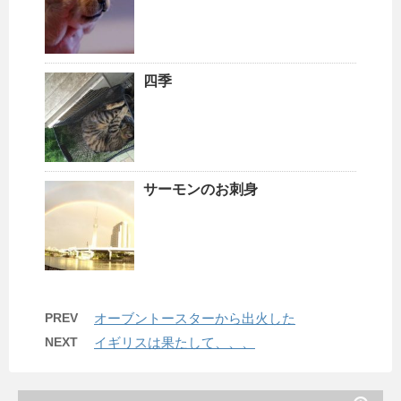
四季
サーモンのお刺身
PREV
オーブントースターから出火した
NEXT
イギリスは果たして、、、