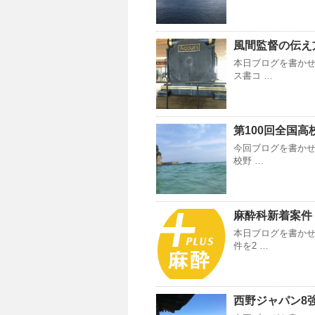
風間監督の伝え
本日ブログを書かせ
ス書コ …
第100回全国
今回ブログを書かせ
校野 …
麻酔科新着案件
本日ブログを書かせ
件を2 …
西野ジャパン8