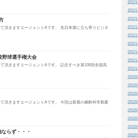
202
202
202
方
202
て頂きますエージェントAです。 先日本屋に立ち寄りビジネ
202
202
202
高校野球選手権大会
202
て頂きますエージェントAです。 記念すべき第100回全国高
202
202
202
202
202
て頂きますエージェントAです。 今回は新着の麻酔科常勤案
202
202
202
強ならず・・・
202