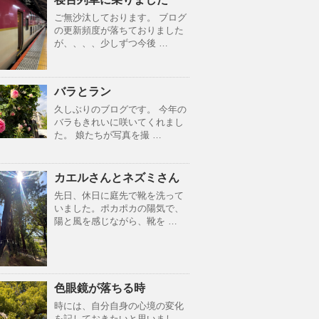
ご無沙汰しております。 ブログ
の更新頻度が落ちておりました
が、、、、少しずつ今後 …
バラとラン
久しぶりのブログです。 今年の
バラもきれいに咲いてくれまし
た。 娘たちが写真を撮 …
カエルさんとネズミさん
先日、休日に庭先で靴を洗って
いました。ポカポカの陽気で、
陽と風を感じながら、靴を …
色眼鏡が落ちる時
時には、自分自身の心境の変化
を記しておきたいと思いまし