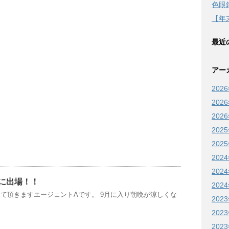
色眼
【年
最近
アー
202
202
202
202
202
202
202
に出場！！
202
て頂きますエージェントAです。 9月に入り朝晩が涼しくな
202
202
202