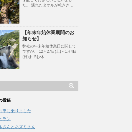
た。 濡れたタオルが乾きき …
【年末年始休業期間のお
知らせ】
弊社の年末年始休業日に関して
ですが、 12月27日(土)～1月4日
(日)までお休 …
の投稿
列車に乗りました
とラン
ルさんとネズミさん