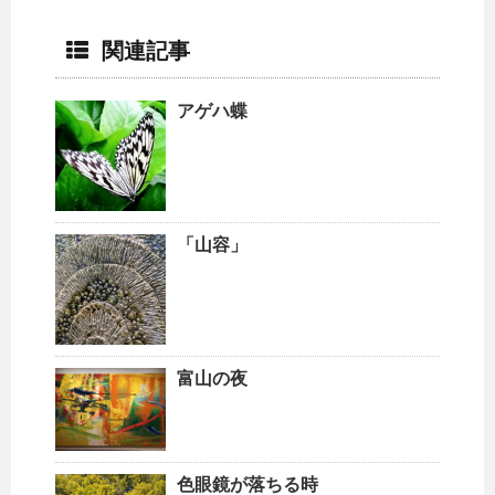
関連記事
アゲハ蝶
「山容」
富山の夜
色眼鏡が落ちる時