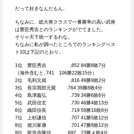
だって好きなんだもん。
ちなみに、総大将クラスで一番勝率の高い武将
は豊臣秀吉とのランキングがでてました。
そりゃ天下統一するわな。
ちなみに私が調べたところでのランキングベス
ト10は下記のとおり。
1位 豊臣秀吉 ,852 84勝8敗7分
（海外含むと, 741 106勝22敗15分）
2位 毛利元就 ,816 49勝9敗2分
3位 長宗我部元親 .764 39勝8敗4分
4位 島津義弘 .739 34勝6敗6分
5位 武田信玄 .730 46勝4敗13分
6位 織田信長 .719 59勝16敗8分
7位 上杉謙信 .707 41勝5敗12分
8位 徳川家康 .701 47勝8敗12分
9位 龍造寺隆信 .692 23勝４敗4分