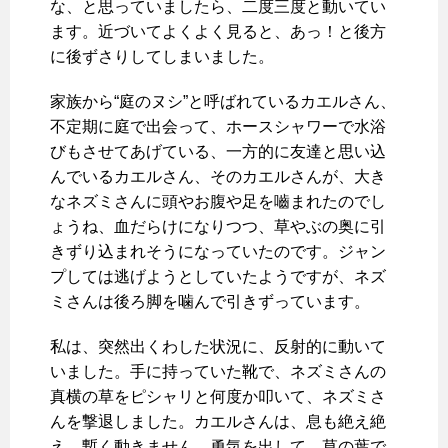
な、と思っていましたら、二度三度と動いてい
ます。近づいてよくよく見ると、あっ！と後方
に後ずさりしてしまいました。
家族から“庭のヌシ”と呼ばれているカエルさん、
不定期に庭で出会って、ホースシャワーで水浴
びもさせてあげている、一方的に友達と思い込
んでいるカエルさん、そのカエルさんが、大き
なネズミさんに頭やお腹や足を嚙まれたのでし
ょうね、血だらけになりつつ、草やぶの奥に引
きずり込まれそうになっていたのです。ジャン
プしては逃げようとしていたようですが、ネズ
ミさんは後ろ脚を噛んで引きずっています。
私は、突然出くわした状況に、反射的に動いて
いました。手に持っていた靴で、ネズミさんの
真横の草をピシャリと何度か叩いて、ネズミさ
んを撃退しました。カエルさんは、息も絶え絶
え、暫く動きません。勇気を出して、草の葉で