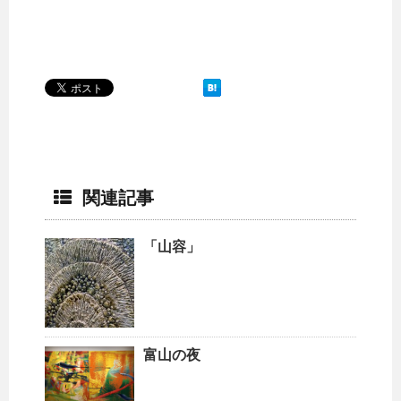
関連記事
「山容」
富山の夜