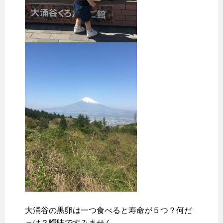
大涌谷の黒卵は一つ食べると寿命が５つ？何だ
っけ？曖昧ですみません