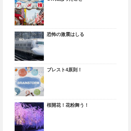
恐怖の激震はしる
ブレスト4原則！
桜開花！花粉舞う！