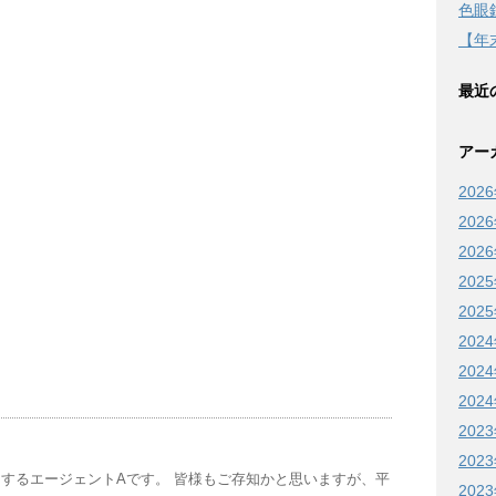
色眼
【年
最近
アー
202
202
202
202
202
202
202
202
202
202
するエージェントAです。 皆様もご存知かと思いますが、平
202