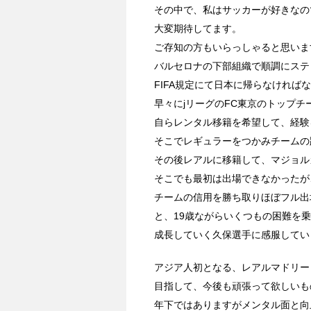
その中で、私はサッカーが好きなの
大変期待してます。
ご存知の方もいらっしゃると思いま
バルセロナの下部組織で順調にステ
FIFA規定にて日本に帰らなければ
早々にjリーグのFC東京のトップ
自らレンタル移籍を希望して、経験
そこでレギュラーをつかみチームの
その後レアルに移籍して、マジョル
そこでも最初は出場できなかったが
チームの信用を勝ち取りほぼフル出
と、19歳ながらいくつもの困難を
成長していく久保選手に感服してい
アジア人初となる、レアルマドリー
目指して、今後も頑張って欲しいも
年下ではありますがメンタル面と向