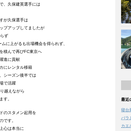
で、久保建英選手には
すが久保選手は
ップアップしてましたが
ならず
チームに上がるも出場機会を得られず、
を積んで再びFC東京へ
躍進に貢献
カにレンタル移籍
、シーズン後半では
場で活躍
乗り越えながら
ます。
最近
寝台
ドのスタメン起用を
バラ
のです。
カエ
上心は本当に