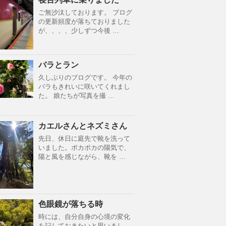
ご無沙汰しております。 ブログ
の更新頻度が落ちておりました
が、、、、少しずつ今後 …
バラとラン
久しぶりのブログです。 今年の
バラもきれいに咲いてくれまし
た。 娘たちが写真を撮 …
カエルさんとネズミさん
先日、休日に庭先で靴を洗って
いました。ポカポカの陽気で、
陽と風を感じながら、靴を …
色眼鏡が落ちる時
時には、自分自身の心境の変化
を記しておきたいと思いまし