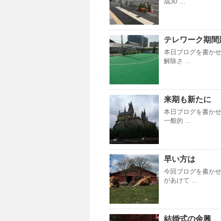
成30 …
テレワーク期間
本日ブログを書かせ
解除さ …
来期も新たに
本日ブログを書かせ
一般的 …
早い方は
今回ブログを書かせ
があけて …
結婚式の余興