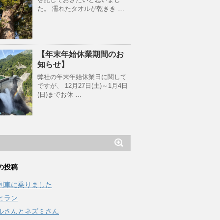
た。 濡れたタオルが乾きき …
【年末年始休業期間のお
知らせ】
弊社の年末年始休業日に関して
ですが、 12月27日(土)～1月4日
(日)までお休 …
の投稿
列車に乗りました
とラン
ルさんとネズミさん