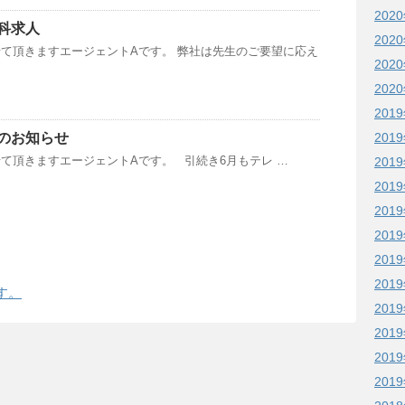
202
科求人
202
て頂きますエージェントAです。 弊社は先生のご要望に応え
202
202
201
201
のお知らせ
て頂きますエージェントAです。 引続き6月もテレ …
201
201
201
201
201
201
す。
201
201
201
201